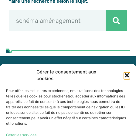
faire une recherche selon le sujet.
Gérer le consentement aux
255, boul. Laurier, bureau 100
cookies
McMasterville (Québec)
J3G 0B7
Pour offrir les meilleures expériences, nous utilisons des technologies
telles que les cookies pour stocker et/ou accéder aux informations des
appareils. Le fait de consentir à ces technologies nous permettra de
Intranet
traiter des données telles que le comportement de navigation ou les ID
uniques sur ce site. Le fait de ne pas consentir ou de retirer son
consentement peut avoir un effet négatif sur certaines caractéristiques
et fonctions.
450 464-0339
Gérer les services