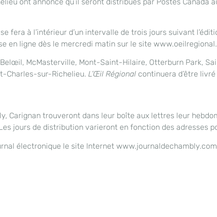
ichelieu ont annoncé qu’il seront distribués par Postes Canad
se fera à l’intérieur d’un intervalle de trois jours suivant l’éd
se en ligne dès le mercredi matin sur le site www.oeilregiona
 à Belœil, McMasterville, Mont-Saint-Hilaire, Otterburn Park, S
t-Charles-sur-Richelieu.
L’Œil Régional
continuera d’être livr
y, Carignan trouveront dans leur boîte aux lettres leur hebd
s jours de distribution varieront en fonction des adresses po
journal électronique le site Internet www.journaldechambly.com