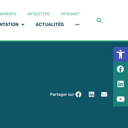
NEMENTS
INFOLETTRE
INTRANET
NTATION
ACTUALITÉS
···
Ouv
Partager sur