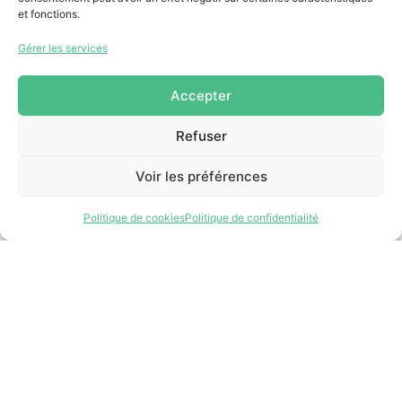
et fonctions.
Gérer les services
Accepter
Refuser
Voir les préférences
Rôle et
mandats
Politique de cookies
Politique de confidentialité