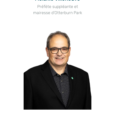
Préfète suppléante et
mairesse d’Otterburn Park