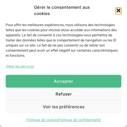
Yves Richer, mentor
Gérer le consentement aux
cookies
Parcours
Pour offrir les meilleures expériences, nous utilisons des technologies
Pourquoi suis-je mentor ?...
telles que les cookies pour stocker et/ou accéder aux informations des
appareils. Le fait de consentir à ces technologies nous permettra de
Pour moi, un tandem réussi c’est…
traiter des données telles que le comportement de navigation ou les ID
uniques sur ce site. Le fait de ne pas consentir ou de retirer son
consentement peut avoir un effet négatif sur certaines caractéristiques
et fonctions.
Gérer les services
Accepter
Refuser
Voir les préférences
Politique de cookies
Politique de confidentialité