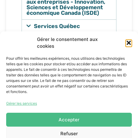
aux entreprises - Innovation,
Sciences et Développement
économique Canada (ISDE)
Services Québec
Soutenir les exportateurs
Gérer le consentement aux
canadiens face aux défis que
cookies
posent les droits de douane
imposés par les États-Unis -
Pour offrir les meilleures expériences, nous utilisons des technologies
Gouvernement fédéral -
telles que les cookies pour stocker et/ou accéder aux informations des
Service des délégués
appareils. Le fait de consentir à ces technologies nous permettra de
commerciaux
traiter des données telles que le comportement de navigation ou les ID
uniques sur ce site. Le fait de ne pas consentir ou de retirer son
consentement peut avoir un effet négatif sur certaines caractéristiques
et fonctions.
Tarifs douaniers
Gérer les services
Mentorat
Accepter
Financement
Refuser
Développement d’entreprises