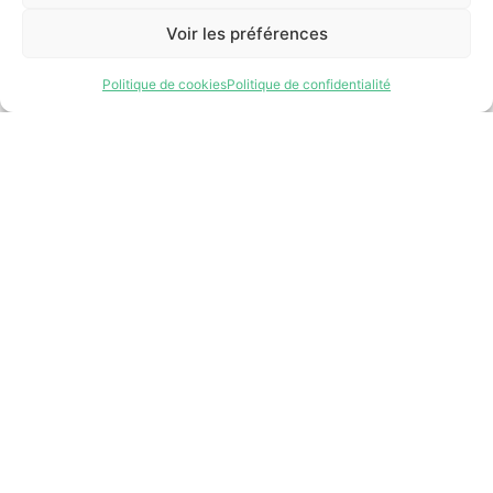
Voir les préférences
Défi OSEntreprendre
Boîte à outils
Politique de cookies
Politique de confidentialité
Aide financière
Accompagnement
255, boul. Laurier, bureau 100
McMasterville (Québec)
J3G 0B7
Intranet