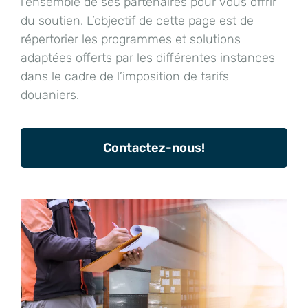
l’ensemble de ses partenaires pour vous offrir
du soutien.
L’objectif de cette page est de
répertorier
les programmes et s
olutions
adaptées
offerts
par les différentes instances
dans le cadre de l’imposition de tarifs
douaniers.
Contactez-nous!