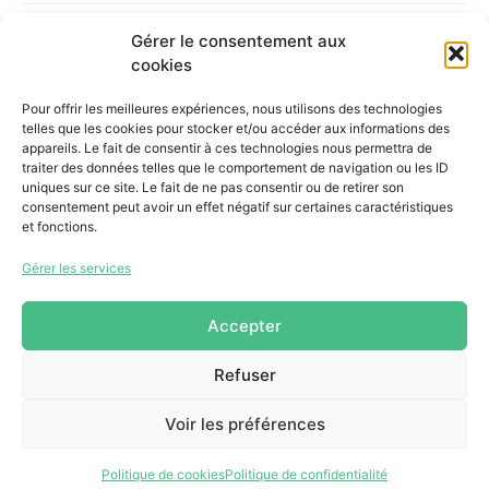
Gestion contractuelle
Gérer le consentement aux
cookies
Demande d’accès à l’information
Pour offrir les meilleures expériences, nous utilisons des technologies
Budget et états financiers
telles que les cookies pour stocker et/ou accéder aux informations des
appareils. Le fait de consentir à ces technologies nous permettra de
Avis publics
traiter des données telles que le comportement de navigation ou les ID
uniques sur ce site. Le fait de ne pas consentir ou de retirer son
consentement peut avoir un effet négatif sur certaines caractéristiques
et fonctions.
Gérer les services
Accepter
255, boul. Laurier, bureau 100
McMasterville (Québec)
Refuser
J3G 0B7
Voir les préférences
Intranet
Politique de cookies
Politique de confidentialité