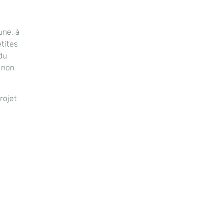
une, à
etites
du
 non
rojet