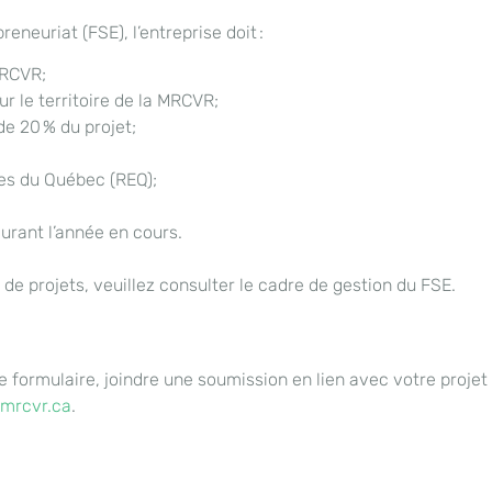
preneuriat
(FSE), l’entreprise doit
:
 MRCVR;
r le territoire de la MRCVR;
e 20 % du projet;
ses du Québec (REQ);
urant l’année en cours.
de projets, veuillez consulter le cadre de gestion du FSE.
e formulaire, joindre une soumission
en lien avec
votre projet
mrcvr.ca
.