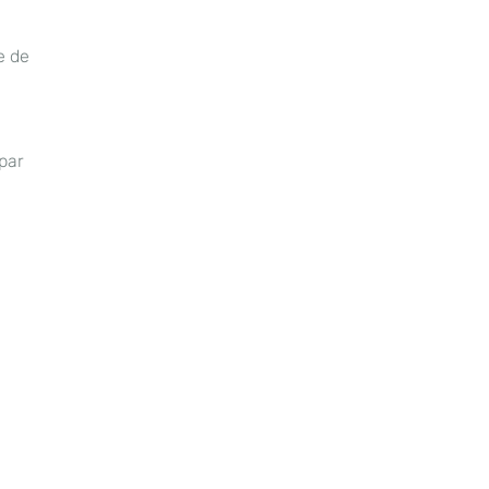
e de
par