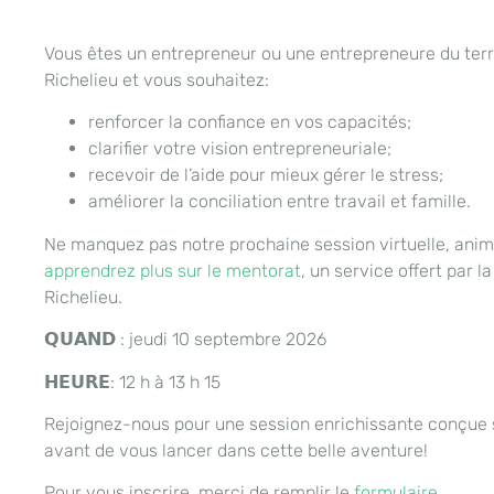
Vous êtes un entrepreneur ou une entrepreneure du terri
Richelieu et vous souhaitez:
renforcer la confiance en vos capacités;
clarifier votre vision entrepreneuriale;
recevoir de l’aide pour mieux gérer le stress;
améliorer la conciliation entre travail et famille.
Ne manquez pas notre prochaine session virtuelle, animé
apprendrez plus sur le mentorat
, un service offert par 
Richelieu.
𝗤𝗨𝗔𝗡𝗗 : jeudi 10 septembre 2026
𝗛𝗘𝗨𝗥𝗘: 12 h à 13 h 15
Rejoignez-nous pour une session enrichissante conçue
avant de vous lancer dans cette belle aventure!
Pour vous inscrire, merci de remplir le
formulaire
.