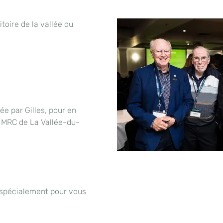
toire de la vallée du
e par Gilles, pour en
la MRC de La Vallée-du-
 spécialement pour vous