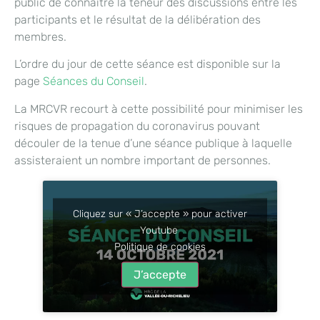
public de connaître la teneur des discussions entre les
participants et le résultat de la délibération des
membres.
L’ordre du jour de cette séance est disponible sur la
page
Séances du Conseil
.
La MRCVR recourt à cette possibilité pour minimiser les
risques de propagation du coronavirus pouvant
découler de la tenue d’une séance publique à laquelle
assisteraient un nombre important de personnes.
Cliquez sur « J’accepte » pour activer
Youtube
Politique de cookies
J’accepte