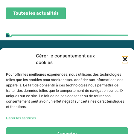
Toutes les actualités
Gérer le consentement aux
255, boul. Laurier, bureau 100
cookies
McMasterville (Québec)
J3G 0B7
Pour offrir les meilleures expériences, nous utilisons des technologies
telles que les cookies pour stocker et/ou accéder aux informations des
appareils. Le fait de consentir à ces technologies nous permettra de
Intranet
traiter des données telles que le comportement de navigation ou les ID
uniques sur ce site. Le fait de ne pas consentir ou de retirer son
consentement peut avoir un effet négatif sur certaines caractéristiques
et fonctions.
450 464-0339
Gérer les services
450 464-3827
info@mrcvr.ca
Accepter