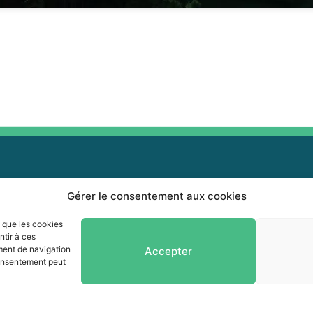
Gérer le consentement aux cookies
0 464-0339
0 464-3827
s que les cookies
Info-collectes
ntir à ces
fo@mrcvr.ca
ment de navigation
Accepter
Séances du Conseil
 consentement peut