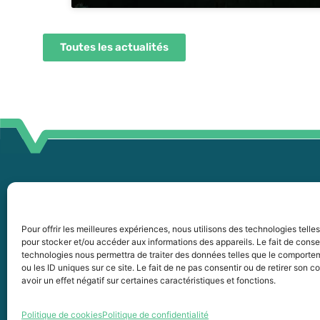
Toutes les actualités
45
255, boul. Laurier, bureau 100
45
McMasterville (Québec)
Pour offrir les meilleures expériences, nous utilisons des technologies telle
pour stocker et/ou accéder aux informations des appareils. Le fait de conse
J3G 0B7
in
technologies nous permettra de traiter des données telles que le comporte
ou les ID uniques sur ce site. Le fait de ne pas consentir ou de retirer son
Intranet
avoir un effet négatif sur certaines caractéristiques et fonctions.
Politique de cookies
Politique de confidentialité