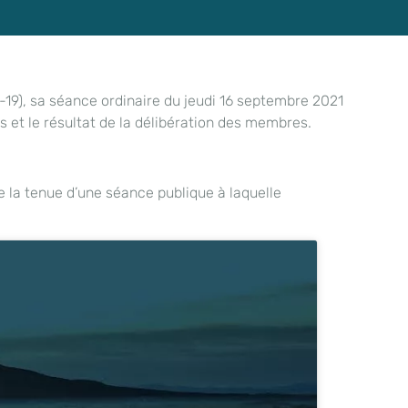
19), sa séance ordinaire du jeudi 16 septembre 2021
s et le résultat de la délibération des membres.
 la tenue d’une séance publique à laquelle