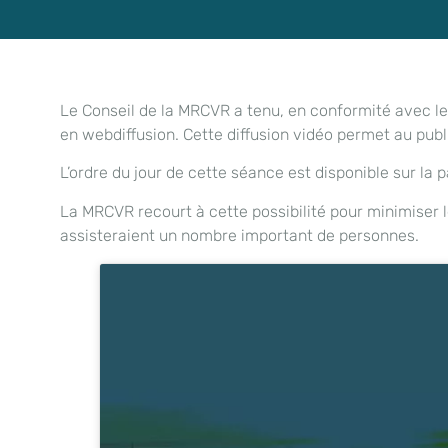
Le Conseil de la MRCVR a tenu, en conformité avec l
en webdiffusion. Cette diffusion vidéo permet au publi
L’ordre du jour de cette séance est disponible sur la
La MRCVR recourt à cette possibilité pour minimiser 
assisteraient un nombre important de personnes.