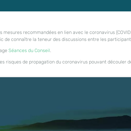
es mesures recommandées en lien avec le coronavirus (COVID-
c de connaître la teneur des discussions entre les participant
 page
Séances du Conseil
.
les risques de propagation du coronavirus pouvant découler de