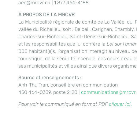
aeq@mrcvr.ca | 1 877 464-4188
À PROPOS DE LA MRCVR
La Municipalité régionale de comté de La Vallée-du-Ri
vallée du Richelieu, soit : Beloeil, Carignan, Chambl
Charles-sur-Richelieu, Saint-Denis-sur-Richelieu, S
et les responsabilités que lui confère la
Loi sur l’amé
000 habitant(e)s, l’organisation interagit au niveau d
touristique, de la sécurité incendie, des cours d’ea
ses municipalités et villes ainsi que divers organisme
Source et renseignements :
Anh-Thu Tran, conseillère en communication
450 464-0339, poste 2120 |
communications@mrcvr.
Pour voir le communiqué en format PDF
cliquer ici
.