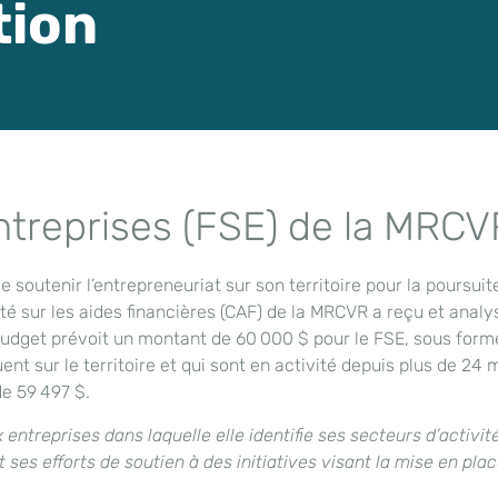
tion
ntreprises (FSE) de la MRCV
 soutenir l’entrepreneuriat sur son territoire pour la poursui
ité sur les aides financières (CAF) de la MRCVR a reçu et ana
 budget prévoit un montant de 60 000 $ pour le FSE, sous form
tuent sur le territoire et qui sont en activité depuis plus de 
e 59 497 $.
entreprises dans laquelle elle identifie ses secteurs d’activit
es efforts de soutien à des initiatives visant la mise en plac