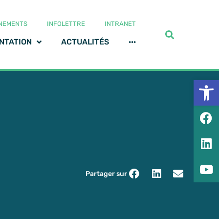
NEMENTS
INFOLETTRE
INTRANET
NTATION
ACTUALITÉS
···
Ouv
Partager sur