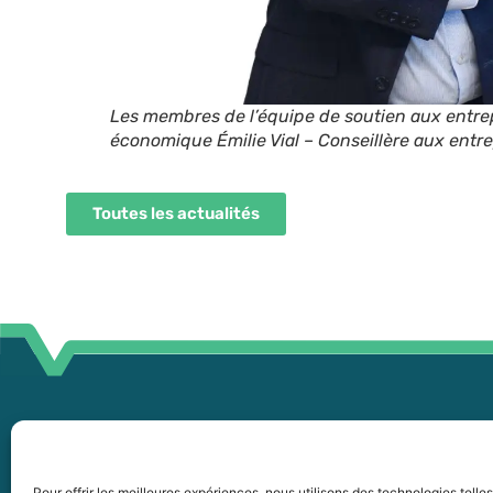
Les membres de l’équipe de soutien aux entr
économique Émilie Vial – Conseillère aux entr
Toutes les actualités
45
255, boul. Laurier, bureau 100
45
McMasterville (Québec)
Pour offrir les meilleures expériences, nous utilisons des technologies telle