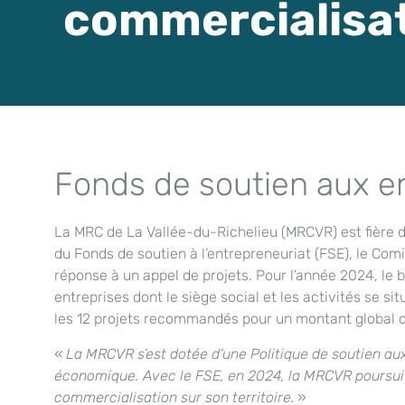
commercialisa
Fonds de soutien aux e
La MRC de La Vallée-du-Richelieu (MRCVR) est fière de
du Fonds de soutien à l’entrepreneuriat (FSE), le Com
réponse à un appel de projets. Pour l’année 2024, le
entreprises dont le siège social et les activités se si
les 12 projets recommandés pour un montant global d
«
La MRCVR s’est dotée d’une Politique de soutien aux 
économique. Avec le FSE, en 2024, la MRCVR poursuit s
commercialisation sur son territoire.
»