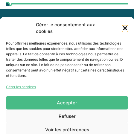
Gérer le consentement aux
255, boul. Laurier, bureau 100
cookies
McMasterville (Québec)
J3G 0B7
Pour offrir les meilleures expériences, nous utilisons des technologies
telles que les cookies pour stocker et/ou accéder aux informations des
appareils. Le fait de consentir à ces technologies nous permettra de
Intranet
traiter des données telles que le comportement de navigation ou les ID
uniques sur ce site. Le fait de ne pas consentir ou de retirer son
consentement peut avoir un effet négatif sur certaines caractéristiques
et fonctions.
450 464-0339
Gérer les services
450 464-3827
info@mrcvr.ca
Accepter
Refuser
Voir les préférences