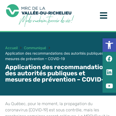
Ouv
Accueil
Communiqué
Application des recommandations des autorités publiques et
mesures de prévention – COVID-19
Application des recommandations
des autorités publiques et
mesures de prévention – COVID-19
Au Québec, pour le moment, la propagation du
coronavirus (COVID‑19) est sous contrôle, mais les