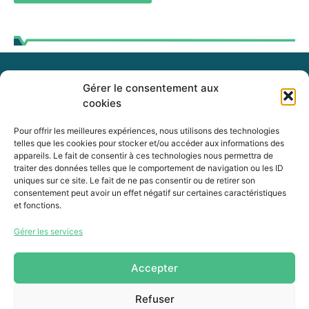
Gérer le consentement aux
255, boul. Laurier, bureau 100
cookies
McMasterville (Québec)
J3G 0B7
Pour offrir les meilleures expériences, nous utilisons des technologies
telles que les cookies pour stocker et/ou accéder aux informations des
appareils. Le fait de consentir à ces technologies nous permettra de
Intranet
traiter des données telles que le comportement de navigation ou les ID
uniques sur ce site. Le fait de ne pas consentir ou de retirer son
consentement peut avoir un effet négatif sur certaines caractéristiques
et fonctions.
450 464-0339
Gérer les services
450 464-3827
info@mrcvr.ca
Accepter
Refuser