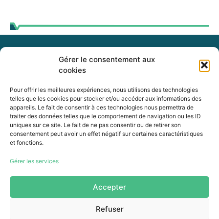
Gérer le consentement aux
255, boul. Laurier, bureau 100
cookies
McMasterville (Québec)
J3G 0B7
Pour offrir les meilleures expériences, nous utilisons des technologies
telles que les cookies pour stocker et/ou accéder aux informations des
appareils. Le fait de consentir à ces technologies nous permettra de
Intranet
traiter des données telles que le comportement de navigation ou les ID
uniques sur ce site. Le fait de ne pas consentir ou de retirer son
consentement peut avoir un effet négatif sur certaines caractéristiques
et fonctions.
450 464-0339
Gérer les services
450 464-3827
info@mrcvr.ca
Accepter
Refuser