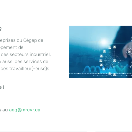
?
reprises du Cégep de
ppement de
des secteurs industriel,
 aussi des services de
des travailleur(-euse)s
 !
us au
aeq@mrcvr.ca
.