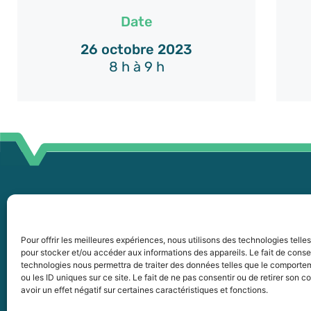
Date
26 octobre 2023
8 h à 9 h
45
255, boul. Laurier, bureau 100
45
McMasterville (Québec)
Pour offrir les meilleures expériences, nous utilisons des technologies telle
pour stocker et/ou accéder aux informations des appareils. Le fait de conse
J3G 0B7
in
technologies nous permettra de traiter des données telles que le comporte
ou les ID uniques sur ce site. Le fait de ne pas consentir ou de retirer son
Intranet
avoir un effet négatif sur certaines caractéristiques et fonctions.