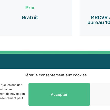
Prix
Gratuit
MRCVR : 
bureau 10
Gérer le consentement aux cookies
0 464-0339
0 464-3827
Info-collectes
s que les cookies
ntir à ces
fo@mrcvr.ca
ment de navigation
Accepter
Séances du Conseil
 consentement peut