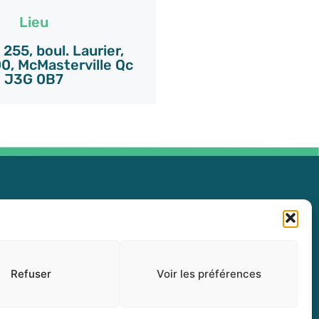
Lieu
255, boul. Laurier,
0, McMasterville Qc
J3G 0B7
Politique de confidentialité (CA)
Renseignements personnels
Refuser
Voir les préférences
Demande d'accès à l'information