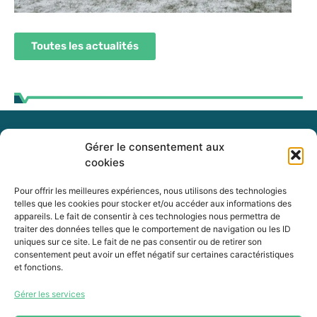
Toutes les actualités
Gérer le consentement aux
255, boul. Laurier, bureau 100
cookies
McMasterville (Québec)
J3G 0B7
Pour offrir les meilleures expériences, nous utilisons des technologies
telles que les cookies pour stocker et/ou accéder aux informations des
appareils. Le fait de consentir à ces technologies nous permettra de
Intranet
traiter des données telles que le comportement de navigation ou les ID
uniques sur ce site. Le fait de ne pas consentir ou de retirer son
consentement peut avoir un effet négatif sur certaines caractéristiques
et fonctions.
450 464-0339
Gérer les services
450 464-3827