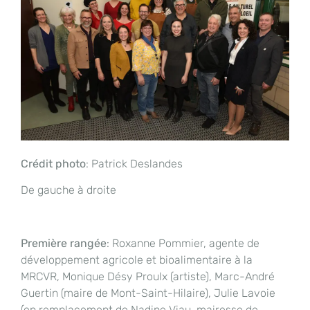
Crédit photo
: Patrick Deslandes
De gauche à droite
Première rangée
: Roxanne Pommier, agente de
développement agricole et bioalimentaire à la
MRCVR, Monique Désy Proulx (artiste), Marc-André
Guertin (maire de Mont-Saint-Hilaire), Julie Lavoie
(en remplacement de Nadine Viau, mairesse de