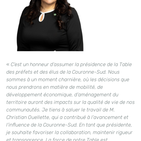
«
C’est un honneur d’assumer la présidence de la Table
des préfets et des élus de la Couronne-Sud. Nous
sommes à un moment charnière, où les décisions que
nous prendrons en matière de mobilité, de
développement économique, d’aménagement du
territoire auront des impacts sur la qualité de vie de nos
communautés. Je tiens à saluer le travail de M.
Christian Ouellette, qui a contribué à l’avancement et
l’influence de la Couronne-Sud. En tant que présidente,
je souhaite favoriser la collaboration, maintenir rigueur
et transparence. La force de notre Table est