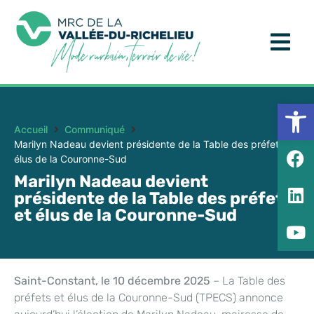
Ouv
Accueil
Communiqué
Marilyn Nadeau devient présidente de la Table des préfets et
élus de la Couronne-Sud
Marilyn Nadeau devient
présidente de la Table des préfets
et élus de la Couronne-Sud
Saint-Constant, le 10 décembre 2025
– La Table des
préfets et élus de la Couronne-Sud (TPECS) annonce