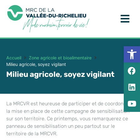
Ouv
Accueil
Zone agricole et bioalimentaire
Milieu agricole, soyez vigilant
Milieu agricole, soyez vigilant
La MRCVR est heureuse de participer et de coordonner
la mise en place de cette campagne de sensibilisation
sur son territoire. Ce printemps, vous remarquerez ce
panneau de sensibilisation un peu partout sur le
territoire de la MRCVR.