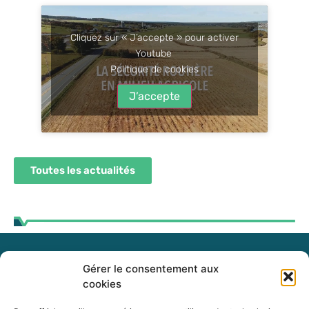
Cliquez sur « J’accepte » pour activer
Youtube
Politique de cookies
J’accepte
Toutes les actualités
Gérer le consentement aux
255, boul. Laurier, bureau 100
cookies
McMasterville (Québec)
J3G 0B7