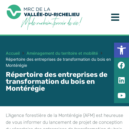
Ouv
Accueil
Aménagement du territoire et mobilité
Répertoire des entreprises de transformation du bois en
Montérégie
Répertoire des entreprises de
transformation du bois en
Montérégie
L’Agence forestière de la Montérégie (AFM) est heureuse
de vous informer du lancement de projet de conception