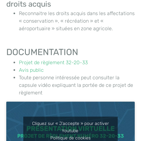
droits acquis
Reconnaitre les droits acquis dans les affectations
« conservation », « récréation » et «
aéroportuaire » situées en zone agricole.
DOCUMENTATION
Projet de règlement 32-20-33
Avis public
Toute personne intéressée peut consulter la
capsule vidéo expliquant la portée de ce projet de
règlement
Cliquez sur « J’accepte » pour activer
Youtube
Politique de cookies