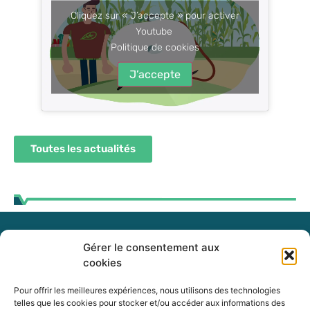
Cliquez sur « J’accepte » pour activer
Youtube
Politique de cookies
J’accepte
Toutes les actualités
Gérer le consentement aux
255, boul. Laurier, bureau 100
cookies
McMasterville (Québec)
J3G 0B7
Pour offrir les meilleures expériences, nous utilisons des technologies
telles que les cookies pour stocker et/ou accéder aux informations des