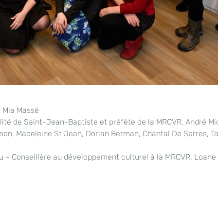
s, Mia Massé
ité de Saint-Jean-Baptiste et préfète de la MRCVR, André Mich
on, Madeleine St Jean, Dorian Berman, Chantal De Serres, Tan
u – Conseillère au développement culturel à la MRCVR, Loane 