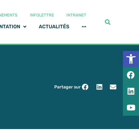
NEMENTS
INFOLETTRE
INTRANET
NTATION
ACTUALITÉS
···
Ouv
Partager sur