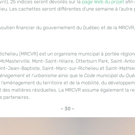
ril), 25 indices seront dévoilés sur la
page Web du projet
afin 
lieu. Les cachettes seront différentes d’une semaine à l’autre 
soutien financier du gouvernement du Québec et de la MRCVR,
chelieu (MRCVR) est un organisme municipal à portée régionale
y, McMasterville, Mont-Saint-Hilaire, Otterburn Park, Saint-Ant
aint-Jean-Baptiste, Saint-Marc-sur-Richelieu et Saint-Mathie
ménagement et l’urbanisme
ainsi que le
Code municipal du Qu
e l’aménagement du territoire et de la mobilité, du développem
u et des matières résiduelles. La MRCVR assume également la r
s partenaires.
– 30 –