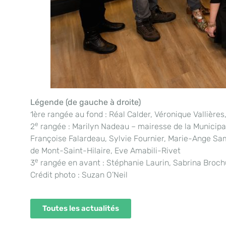
Légende (de gauche à droite)
1ère rangée au fond : Réal Calder, Véronique Vallière
e
2
rangée : Marilyn Nadeau – mairesse de la Municipal
Françoise Falardeau, Sylvie Fournier, Marie-Ange Sam
de Mont-Saint-Hilaire, Eve Amabili-Rivet
e
3
rangée en avant : Stéphanie Laurin, Sabrina Broch
Crédit photo : Suzan O’Neil
Toutes les actualités