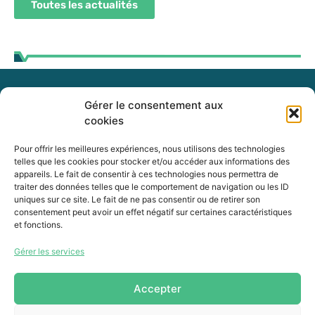
Toutes les actualités
Gérer le consentement aux
255, boul. Laurier, bureau 100
cookies
McMasterville (Québec)
J3G 0B7
Pour offrir les meilleures expériences, nous utilisons des technologies
telles que les cookies pour stocker et/ou accéder aux informations des
appareils. Le fait de consentir à ces technologies nous permettra de
Intranet
traiter des données telles que le comportement de navigation ou les ID
uniques sur ce site. Le fait de ne pas consentir ou de retirer son
consentement peut avoir un effet négatif sur certaines caractéristiques
et fonctions.
450 464-0339
Gérer les services
450 464-3827
info@mrcvr.ca
Accepter