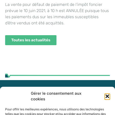
La vente pour défaut de paiement de l’impôt foncier
prévue le 10 juin 2021, à 10 h est ANNULÉE puisque tous
les paiements dus sur les immeubles susceptibles
d’être vendus ont été acquittés.
Toutes les actualités
Gérer le consentement aux
255, boul. Laurier, bureau 100
cookies
McMasterville (Québec)
J3G 0B7
Pour offrir les meilleures expériences, nous utilisons des technologies
telles que les cookies pour stocker et/ou accéder aux informations des