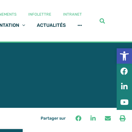
NEMENTS
INFOLETTRE
INTRANET
NTATION
ACTUALITÉS
···
Ouv
Partager sur