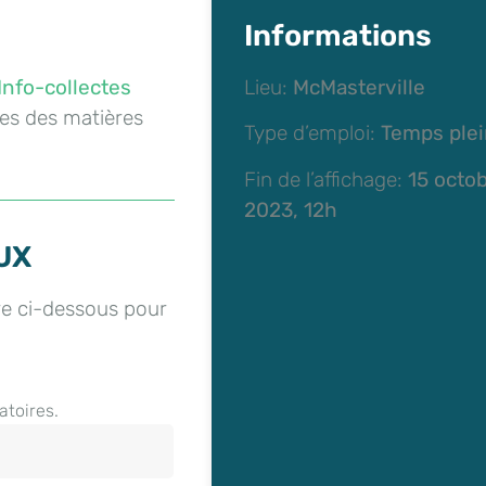
Informations
Info-collectes
Lieu:
McMasterville
tes des matières
Type d’emploi:
Temps ple
Fin de l’affichage:
15 octo
2023, 12h
UX
re ci-dessous pour
atoires.