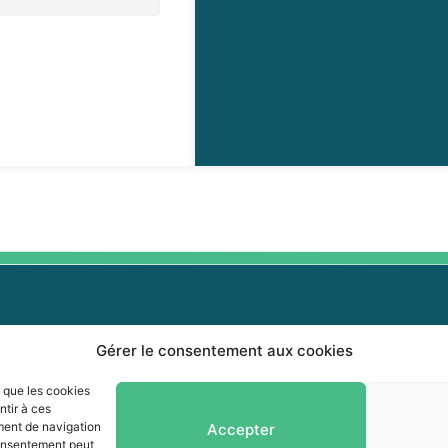
Gérer le consentement aux cookies
0 464-0339
0 464-3827
s que les cookies
Info-collectes
ntir à ces
fo@mrcvr.ca
ment de navigation
Accepter
Séances du Conseil
 consentement peut