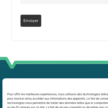
45
255, boul. Laurier, bureau 100
45
McMasterville (Québec)
Pour offrir les meilleures expériences, nous utilisons des technologies telle
pour stocker et/ou accéder aux informations des appareils. Le fait de conse
J3G 0B7
in
technologies nous permettra de traiter des données telles que le comporte
ou les ID uniques sur ce site. Le fait de ne pas consentir ou de retirer son