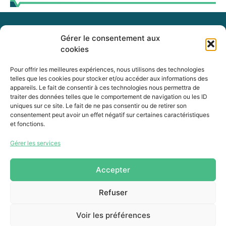
Gérer le consentement aux
255, boul. Laurier, bureau 100
cookies
McMasterville (Québec)
J3G 0B7
Pour offrir les meilleures expériences, nous utilisons des technologies
telles que les cookies pour stocker et/ou accéder aux informations des
appareils. Le fait de consentir à ces technologies nous permettra de
Intranet
traiter des données telles que le comportement de navigation ou les ID
uniques sur ce site. Le fait de ne pas consentir ou de retirer son
consentement peut avoir un effet négatif sur certaines caractéristiques
et fonctions.
450 464-0339
Gérer les services
450 464-3827
info@mrcvr.ca
Accepter
Refuser
Voir les préférences