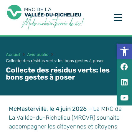
Ouv
Accueil
Avis public
Collecte des résidus verts: les bons gestes à poser
Collecte des résidus verts: les
bons gestes à poser
McMasterville, le 4 juin 2026
– La MRC de
La Vallée-du-Richelieu (MRCVR) souhaite
accompagner les citoyennes et citoyens