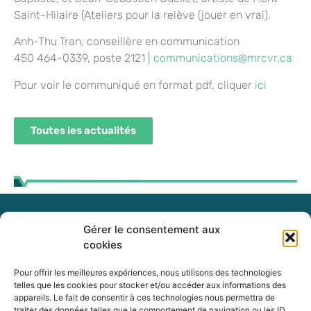
Saint-Hilaire (Ateliers pour la relève (jouer en vrai).
Anh-Thu Tran, conseillère en communication
450 464-0339, poste 2121 |
communications@mrcvr.ca
Pour voir le communiqué en format pdf,
cliquer
ici
Toutes les actualités
Gérer le consentement aux
255, boul. Laurier, bureau 100
cookies
McMasterville (Québec)
J3G 0B7
Pour offrir les meilleures expériences, nous utilisons des technologies
telles que les cookies pour stocker et/ou accéder aux informations des
appareils. Le fait de consentir à ces technologies nous permettra de
Intranet
traiter des données telles que le comportement de navigation ou les ID