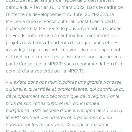
quatorze requérant(e)s de l’appel de projets s’étant
déroulé du 9 février au 18 mars 2022. Dans le cadre de
l’Entente de développement culturel 2021-2023, la
MRCVR a créé un Fonds culturel, constituée à parts
égales entre la MRCVR et le gouvernement du Québec.
Le Fonds culturel vise à soutenir financièrement les
projets novateurs et porteurs des organismes et des
individu(e)s qui œuvrent en faveur du développement
culturel du territoire. Les subventions sont accordées
par le Conseil de la MRCVR sous recommandation d’un
comité d’analyse créé par la MRCVR.
«
Il existe dans nos municipalités une grande richesse
culturelle, diversifiée et omniprésente, qui contribue au
développement socioéconomique de la région. Par le
biais de son Fonds culturel qui, pour l’année
budgétaire 2022 dispose d’une enveloppe de 30 000 $,
la MRC soutient des artistes et organismes qui en
constituent les forces vives
», rappelle madame
Marilyn Nadeau, préfète de la MRCVR et mairesse de la