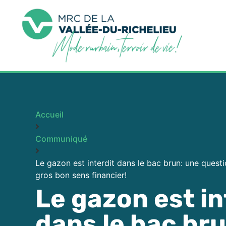
Accueil
Communiqué
Le gazon est interdit dans le bac brun: une ques
gros bon sens financier!
Le gazon est in
dans le bac br