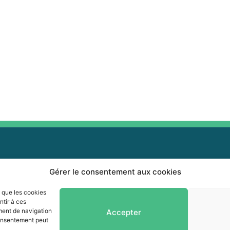
Gérer le consentement aux cookies
0 464-0339
0 464-3827
Info-collectes
s que les cookies
ntir à ces
fo@mrcvr.ca
ment de navigation
Accepter
Séances du Conseil
 consentement peut