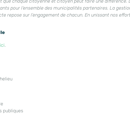
que chaque citoyenne et citoyen peut faire une différence. Le 
nts pour l’ensemble des municipalités partenaires. La gesti
ecte repose sur l’engagement de chacun. En unissant nos effor
lle
ici
.
helieu
le
s publiques