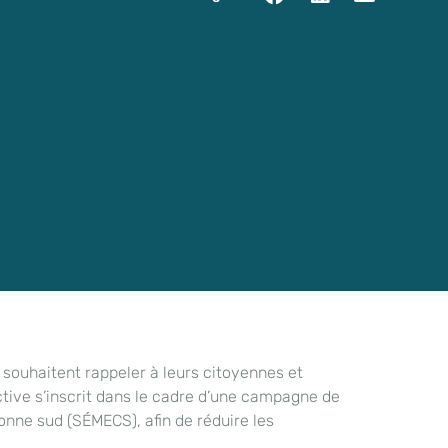
 souhaitent rappeler à leurs citoyennes et
ctive s’inscrit dans le cadre d’une campagne de
onne sud (SÉMECS), afin de réduire les