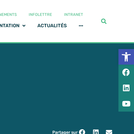
NEMENTS
INFOLETTRE
INTRANET
NTATION
ACTUALITÉS
···
Ouv
Partager sur