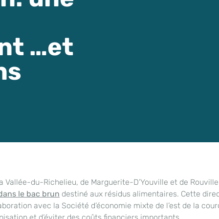
nt …et
ns
Vallée-du-Richelieu, de Marguerite-D’Youville et de Rouville
 dans le bac brun
destiné aux résidus alimentaires. Cette dire
aboration avec la Société d’économie mixte de l’est de la cour
sation et d’éviter des coûts financiers importants.