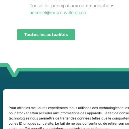
Conseiller principal aux communications
pchenel@mrcrouville.qc.ca
Toutes les actualités
45
255, boul. Laurier, bureau 100
45
McMasterville (Québec)
Pour offrir les meilleures expériences, nous utilisons des technologies telle
pour stocker et/ou accéder aux informations des appareils. Le fait de conse
J3G 0B7
in
technologies nous permettra de traiter des données telles que le comporte
ou les ID uniques sur ce site. Le fait de ne pas consentir ou de retirer son
Intranet
avoir un effet négatif sur certaines caractéristiques et fonctions.