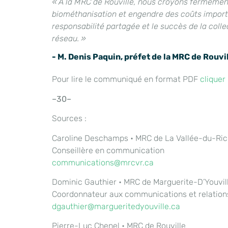
« À la MRC de Rouville, nous croyons fermement 
biométhanisation et engendre des coûts importa
responsabilité partagée et le succès de la coll
réseau. »
- M. Denis Paquin, préfet de la MRC de Rouvi
Pour lire le communiqué en format PDF
cliquer 
–30–
Sources :
Caroline Deschamps • MRC de La Vallée-du-Ric
Conseillère en communication
communications@mrcvr.ca
Dominic Gauthier • MRC de Marguerite-D’Youvil
Coordonnateur aux communications et relation
dgauthier@margueritedyouville.ca
Pierre-Luc Chenel • MRC de Rouville