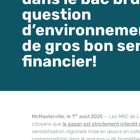
question
d’environneme
de gros bon se
financier!
er
McMasterville, le 1
août 2025
— Les MRC de La 
citoyens que
le gazon est strictement interdit
sensibilisation régionale mise en œuvre en coll
contaminations dans le processus de biométhani