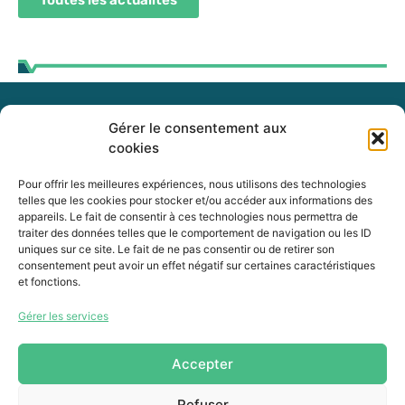
Gérer le consentement aux
255, boul. Laurier, bureau 100
cookies
McMasterville (Québec)
J3G 0B7
Pour offrir les meilleures expériences, nous utilisons des technologies
telles que les cookies pour stocker et/ou accéder aux informations des
appareils. Le fait de consentir à ces technologies nous permettra de
Intranet
traiter des données telles que le comportement de navigation ou les ID
uniques sur ce site. Le fait de ne pas consentir ou de retirer son
consentement peut avoir un effet négatif sur certaines caractéristiques
et fonctions.
450 464-0339
Gérer les services
450 464-3827
info@mrcvr.ca
Accepter
Refuser