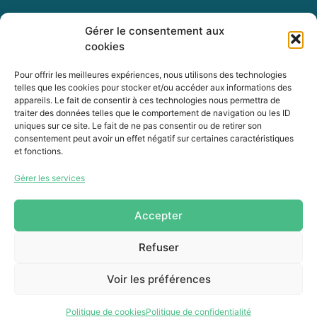
Gérer le consentement aux
255, boul. Laurier, bureau 100
cookies
McMasterville (Québec)
J3G 0B7
Pour offrir les meilleures expériences, nous utilisons des technologies
telles que les cookies pour stocker et/ou accéder aux informations des
appareils. Le fait de consentir à ces technologies nous permettra de
Intranet
traiter des données telles que le comportement de navigation ou les ID
uniques sur ce site. Le fait de ne pas consentir ou de retirer son
consentement peut avoir un effet négatif sur certaines caractéristiques
et fonctions.
450 464-0339
Gérer les services
450 464-3827
info@mrcvr.ca
Accepter
Refuser
Voir les préférences
Conception Activis
Votre agence web
Politique de cookies
Politique de confidentialité
© 2026 MRC de La Vallée-du-Richelieu. Tous droits réservés.