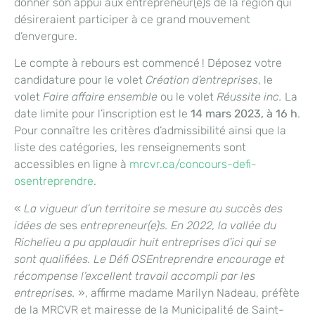
donner son appui aux entrepreneur(e)s de la région qui
désireraient participer à ce grand mouvement
d’envergure.
Le compte à rebours est commencé ! Déposez votre
candidature pour le volet
Création d’entreprises
, le
volet
Faire affaire ensemble
ou le volet
Réussite inc.
La
date limite pour l’inscription est le
14 mars 2023, à 16 h
.
Pour connaître les critères d’admissibilité ainsi que la
liste des catégories, les renseignements sont
accessibles en ligne à
mrcvr.ca/concours-defi-
osentreprendre
.
«
La vigueur d’un territoire se mesure au succès des
idées de
ses
entrepreneur(e)s. En 2022, la vallée du
Richelieu a pu applaudir huit entreprises d’ici qui se
sont qualifiées. Le Défi OSEntreprendre encourage et
récompense l’excellent travail accompli par les
entreprises.
», affirme madame Marilyn Nadeau, préfète
de la MRCVR et mairesse de la Municipalité de Saint-