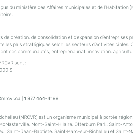
eçus du ministère des Affaires municipales et de l’Habitation 
itoire.
de création, de consolidation et d’expansion d’entreprises pr
les plus stratégiques selon les secteurs d’activités ciblés. C
ent des communautés, entrepreneuriat, innovation, agricultur
MRCVR sont :
 000 $
mrcvr.ca | 1 877 464-4188
chelieu (MRCVR) est un organisme municipal à portée régionale
y, McMasterville, Mont-Saint-Hilaire, Otterburn Park, Saint-Ant
eu, Saint-Jean-Baptiste, Saint‑Marc-sur-Richelieu et Saint‑M