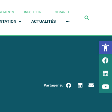
NEMENTS
INFOLETTRE
INTRANET
NTATION
ACTUALITÉS
···
Ouv
Partager sur