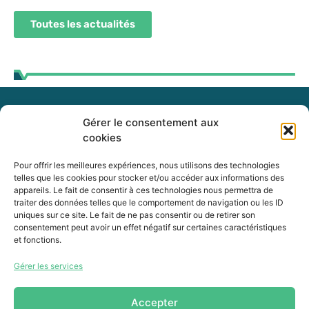
Toutes les actualités
Gérer le consentement aux
255, boul. Laurier, bureau 100
cookies
McMasterville (Québec)
J3G 0B7
Pour offrir les meilleures expériences, nous utilisons des technologies
telles que les cookies pour stocker et/ou accéder aux informations des
appareils. Le fait de consentir à ces technologies nous permettra de
Intranet
traiter des données telles que le comportement de navigation ou les ID
uniques sur ce site. Le fait de ne pas consentir ou de retirer son
consentement peut avoir un effet négatif sur certaines caractéristiques
et fonctions.
450 464-0339
Gérer les services
450 464-3827
info@mrcvr.ca
Accepter