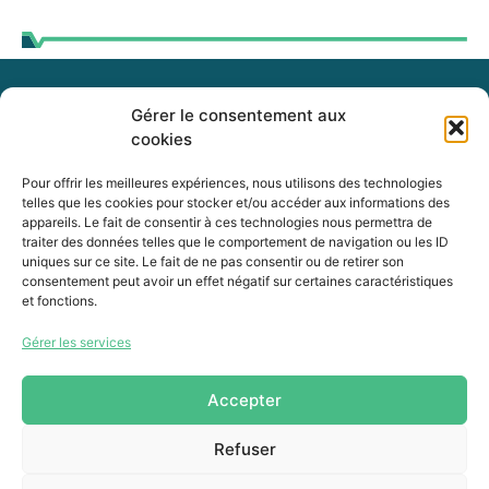
Gérer le consentement aux
255, boul. Laurier, bureau 100
cookies
McMasterville (Québec)
J3G 0B7
Pour offrir les meilleures expériences, nous utilisons des technologies
telles que les cookies pour stocker et/ou accéder aux informations des
appareils. Le fait de consentir à ces technologies nous permettra de
Intranet
traiter des données telles que le comportement de navigation ou les ID
uniques sur ce site. Le fait de ne pas consentir ou de retirer son
consentement peut avoir un effet négatif sur certaines caractéristiques
et fonctions.
450 464-0339
Gérer les services
450 464-3827
info@mrcvr.ca
Accepter
Refuser