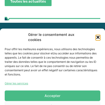
Toutes les actualités
Gérer le consentement aux
255, boul. Laurier, bureau 100
cookies
McMasterville (Québec)
J3G 0B7
Pour offrir les meilleures expériences, nous utilisons des technologies
telles que les cookies pour stocker et/ou accéder aux informations des
appareils. Le fait de consentir à ces technologies nous permettra de
Intranet
traiter des données telles que le comportement de navigation ou les ID
uniques sur ce site. Le fait de ne pas consentir ou de retirer son
consentement peut avoir un effet négatif sur certaines caractéristiques
et fonctions.
450 464-0339
Gérer les services
450 464-3827
info@mrcvr.ca
Accepter