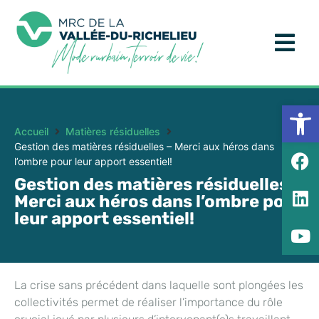
Ouv
Accueil
Matières résiduelles
Gestion des matières résiduelles – Merci aux héros dans
l’ombre pour leur apport essentiel!
Gestion des matières résiduelles –
Merci aux héros dans l’ombre pour
leur apport essentiel!
La crise sans précédent dans laquelle sont plongées les
collectivités permet de réaliser l’importance du rôle