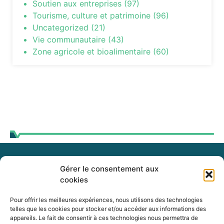
Soutien aux entreprises
(97)
Tourisme, culture et patrimoine
(96)
Uncategorized
(21)
Vie communautaire
(43)
Zone agricole et bioalimentaire
(60)
Gérer le consentement aux
255, boul. Laurier, bureau 100
cookies
McMasterville (Québec)
J3G 0B7
Pour offrir les meilleures expériences, nous utilisons des technologies
telles que les cookies pour stocker et/ou accéder aux informations des
appareils. Le fait de consentir à ces technologies nous permettra de
Intranet