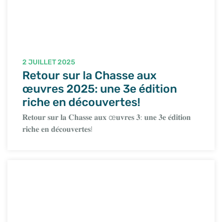
2 JUILLET 2025
Retour sur la Chasse aux
œuvres 2025: une 3e édition
riche en découvertes!
𝐑𝐞𝐭𝐨𝐮𝐫 𝐬𝐮𝐫 𝐥𝐚 𝐂𝐡𝐚𝐬𝐬𝐞 𝐚𝐮𝐱 œ𝐮𝐯𝐫𝐞𝐬 𝟑: 𝐮𝐧𝐞 𝟑𝐞 𝐞́𝐝𝐢𝐭𝐢𝐨𝐧
𝐫𝐢𝐜𝐡𝐞 𝐞𝐧 𝐝𝐞́𝐜𝐨𝐮𝐯𝐞𝐫𝐭𝐞𝐬!