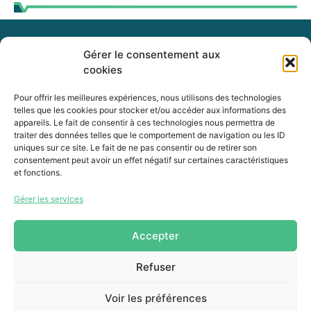
Gérer le consentement aux
255, boul. Laurier, bureau 100
cookies
McMasterville (Québec)
J3G 0B7
Pour offrir les meilleures expériences, nous utilisons des technologies
telles que les cookies pour stocker et/ou accéder aux informations des
appareils. Le fait de consentir à ces technologies nous permettra de
Intranet
traiter des données telles que le comportement de navigation ou les ID
uniques sur ce site. Le fait de ne pas consentir ou de retirer son
consentement peut avoir un effet négatif sur certaines caractéristiques
et fonctions.
450 464-0339
Gérer les services
450 464-3827
info@mrcvr.ca
Accepter
Refuser
Voir les préférences