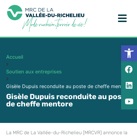
Ouv
Accueil
Soutien aux entreprises
Gisèle Dupuis reconduite au poste de cheffe mentore
Gisèle Dupuis reconduite au poste
de cheffe mentore
La MRC de La Vallée-du-Richelieu (MRCVR) annonce la