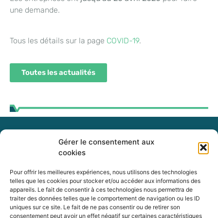
une demande.
Tous les détails sur la page
COVID-19
.
Toutes les actualités
Gérer le consentement aux
255, boul. Laurier, bureau 100
cookies
McMasterville (Québec)
J3G 0B7
Pour offrir les meilleures expériences, nous utilisons des technologies
telles que les cookies pour stocker et/ou accéder aux informations des
appareils. Le fait de consentir à ces technologies nous permettra de
Intranet
traiter des données telles que le comportement de navigation ou les ID
uniques sur ce site. Le fait de ne pas consentir ou de retirer son
consentement peut avoir un effet négatif sur certaines caractéristiques