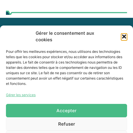
Gérer le consentement aux
255, boul. Laurier, bureau 100
cookies
McMasterville (Québec)
J3G 0B7
Pour offrir les meilleures expériences, nous utilisons des technologies
telles que les cookies pour stocker et/ou accéder aux informations des
appareils. Le fait de consentir à ces technologies nous permettra de
Intranet
traiter des données telles que le comportement de navigation ou les ID
uniques sur ce site. Le fait de ne pas consentir ou de retirer son
consentement peut avoir un effet négatif sur certaines caractéristiques
et fonctions.
450 464-0339
Gérer les services
450 464-3827
info@mrcvr.ca
Accepter
Refuser