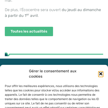
mai.
De plus, l’Écocentre sera ouvert
du jeudi au dimanche
er
à partir du 1
avril
.
Toutes les actualités
Gérer le consentement aux
255, boul. Laurier, bureau 100
cookies
McMasterville (Québec)
J3G 0B7
Pour offrir les meilleures expériences, nous utilisons des technologies
telles que les cookies pour stocker et/ou accéder aux informations des
appareils. Le fait de consentir à ces technologies nous permettra de
Intranet
traiter des données telles que le comportement de navigation ou les ID
uniques sur ce site. Le fait de ne pas consentir ou de retirer son
consentement peut avoir un effet négatif sur certaines caractéristiques