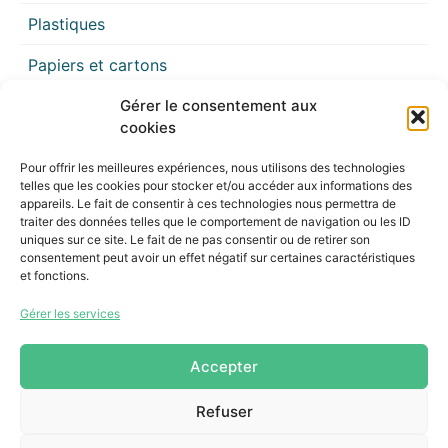
Plastiques
Papiers et cartons
Gérer le consentement aux
Meubles et encombrants
cookies
Métaux
Pour offrir les meilleures expériences, nous utilisons des technologies
telles que les cookies pour stocker et/ou accéder aux informations des
Divers
appareils. Le fait de consentir à ces technologies nous permettra de
traiter des données telles que le comportement de navigation ou les ID
Capsules Nespresso
uniques sur ce site. Le fait de ne pas consentir ou de retirer son
consentement peut avoir un effet négatif sur certaines caractéristiques
Bois et résidus de construction
et fonctions.
Appareils électriques et électroniques
Gérer les services
Accepter
Refuser