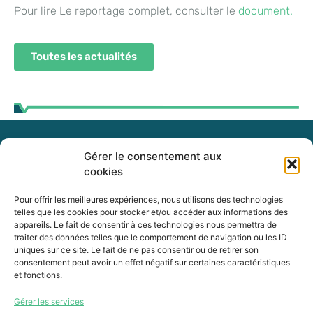
Pour lire Le reportage complet, consulter le
document.
Toutes les actualités
Gérer le consentement aux
255, boul. Laurier, bureau 100
cookies
McMasterville (Québec)
J3G 0B7
Pour offrir les meilleures expériences, nous utilisons des technologies
telles que les cookies pour stocker et/ou accéder aux informations des
appareils. Le fait de consentir à ces technologies nous permettra de
Intranet
traiter des données telles que le comportement de navigation ou les ID
uniques sur ce site. Le fait de ne pas consentir ou de retirer son
consentement peut avoir un effet négatif sur certaines caractéristiques
et fonctions.
450 464-0339
Gérer les services
450 464-3827