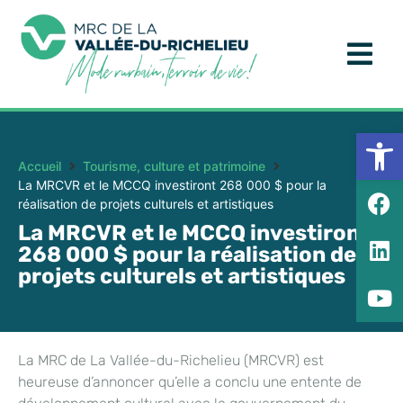
Ouv
Accueil
Tourisme, culture et patrimoine
La MRCVR et le MCCQ investiront 268 000 $ pour la
réalisation de projets culturels et artistiques
La MRCVR et le MCCQ investiront
268 000 $ pour la réalisation de
projets culturels et artistiques
La MRC de La Vallée-du-Richelieu (MRCVR) est
heureuse d’annoncer qu’elle a conclu une entente de