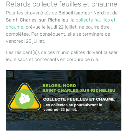
Retards collecte feuilles et chaume
Pour les citoyen(ne)s de
Beloeil (secteur Nord)
et de
Saint-Charles-sur-Richelieu,
la
collecte feuilles et
chaume
, prévue le jeudi 22 juillet, ne pourra être
complétée. Par conséquent, elle se terminera ce
vendredi 23 juillet.
Les résidant(e)s de ces municipalités doivent laisser
leurs sacs et contenants en bordure de rue.