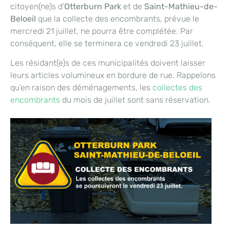
citoyen(ne)s d’
Otterburn Park
et de
Saint-Mathieu-de-
Beloeil
que la collecte des encombrants, prévue le
mercredi 21 juillet, ne pourra être complétée. Par
conséquent, elle se terminera ce vendredi 23 juillet.
Les résidant(e)s de ces municipalités doivent laisser
leurs articles volumineux en bordure de rue. Rappelons
qu’en raison des déménagements, les
collectes des
encombrants
du mois de juillet sont sans réservation.